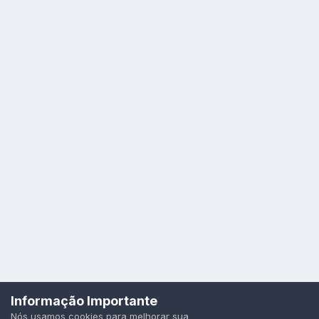
Idioma
Política de Privacidade
Cookies
Informação Importante
Todos os direitos reservados.
Nós usamos cookies para melhorar sua