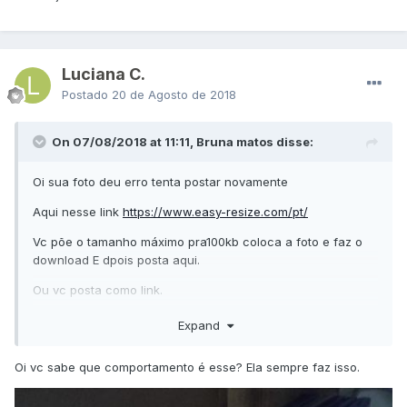
Luciana C.
Postado
20 de Agosto de 2018
On 07/08/2018 at 11:11, Bruna matos disse:
Oi sua foto deu erro tenta postar novamente
Aqui nesse link
https://www.easy-resize.com/pt/
Vc põe o tamanho máximo pra100kb coloca a foto e faz o
download E dpois posta aqui.
Ou vc posta como link.
Eu ja prefiro redimensionar kk mais tenta ai
Expand
Oi vc sabe que comportamento é esse? Ela sempre faz isso.