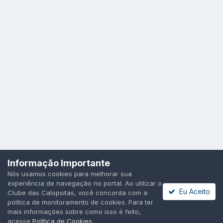
Idioma
Política de Privacidade
Cookies
Informação Importante
Todos os direitos reservados.
Nós usamos cookies para melhorar sua
Powered by Invision Community
experiência de navegação no portal. Ao utilizar o
Eu Aceito
Clube das Calopsitas, você concorda com a
política de monitoramento de cookies. Para ter
mais informações sobre como isso é feito,
acesse
Política de Cookies
.