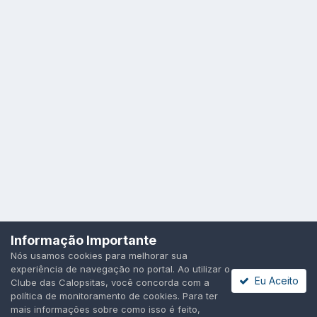
Idioma
Política de Privacidade
Cookies
Informação Importante
Todos os direitos reservados.
Nós usamos cookies para melhorar sua
Powered by Invision Community
experiência de navegação no portal. Ao utilizar o
Eu Aceito
Clube das Calopsitas, você concorda com a
política de monitoramento de cookies. Para ter
mais informações sobre como isso é feito,