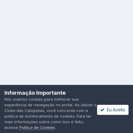
Idioma
Política de Privacidade
Cookies
Informação Importante
Todos os direitos reservados.
Nós usamos cookies para melhorar sua
Powered by Invision Community
experiência de navegação no portal. Ao utilizar o
Eu Aceito
Clube das Calopsitas, você concorda com a
política de monitoramento de cookies. Para ter
mais informações sobre como isso é feito,
acesse
Política de Cookies
.