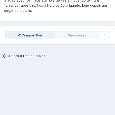
a adaptação. Os meus até hoje de vez em quando tem uns
“arranca rabos”, rs. Numa hora estão brigando, logo depois um
coçando o outro.
Compartilhar
Seguidores
0
Ir para a lista de tópicos