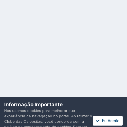
Idioma
Política de Privacidade
Cookies
Informação Importante
Todos os direitos reservados.
Nós usamos cookies para melhorar sua
Powered by Invision Community
experiência de navegação no portal. Ao utilizar o
Eu Aceito
Clube das Calopsitas, você concorda com a
política de monitoramento de cookies. Para ter