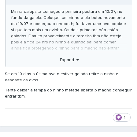
Minha calopsita começou a primeira postura em 10/07, no
fundo da gaiola. Coloquei um ninho e ela botou novamente
dia 19/07 e começou o choco, hj fui fazer uma ovoscopia e
vi que tem mais um ovinho. Os dois primeiros não estão
galados. E muito provavelmente o terceiro tbm não esteja,
pois ela fica 24 hrs no ninho e quando sai para comer
ainda fica protegendo o ninho para o macho não entrar
(abrindo as asas e querendo bicar ele). Gostaria de saber
Expand
como proceder? Tiro o ninho?? Se deixo, até qdo??
Gratidão
Se em 10 dias o último ovo n estiver galado retire o ninho e
descarte os ovos.
Tente deixar a tampa do ninho metade aberta p macho conseguir
entrar tbm.
1