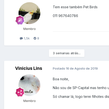
Tem esse também Pet Birds
011 967640786
Membro
1,5k
8
3 semanas atrás...
Vinicius Lins
Postado
16 de Agosto de 2019
Boa noite,
Não sou de SP-Capital mas tenho 
Só chamar lá, logo terei filhotes di
Membro