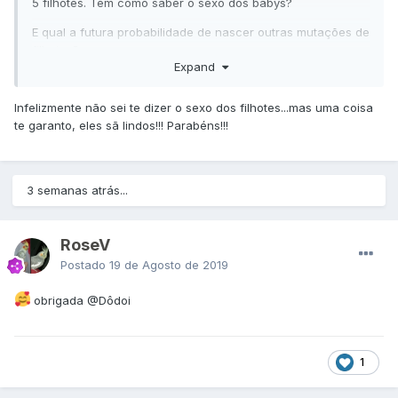
5 filhotes. Tem como saber o sexo dos babys?
E qual a futura probabilidade de nascer outras mutações de
filhotes?
Expand
Segue em anexo foto dos pais e dos bebês
Infelizmente não sei te dizer o sexo dos filhotes...mas uma coisa
te garanto, eles sã lindos!!! Parabéns!!!
3 semanas atrás...
RoseV
Postado
19 de Agosto de 2019
obrigada
@Dôdoi
1