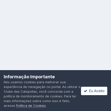
Idioma
Política de Privacidade
Cookies
Informação Importante
Todos os direitos reservados.
Nós usamos cookies para melhorar sua
Powered by Invision Community
experiência de navegação no portal. Ao utilizar o
Eu Aceito
Clube das Calopsitas, você concorda com a
política de monitoramento de cookies. Para ter
mais informações sobre como isso é feito,
acesse
Política de Cookies
.