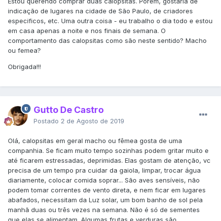
Estou querendo comprar duas calopsitas. Porém, gostaria de
indicação de lugares na cidade de São Paulo, de criadores
especificos, etc. Uma outra coisa - eu trabalho o dia todo e estou
em casa apenas a noite e nos finais de semana. O
comportamento das calopsitas como são neste sentido? Macho
ou femea?
Obrigada!!!
Gutto De Castro
Postado
2 de Agosto de 2019
Olá, calopsitas em geral macho ou fêmea gosta de uma
companhia. Se ficam muito tempo sozinhas podem gritar muito e
até ficarem estressadas, deprimidas. Elas gostam de atenção, vc
precisa de um tempo pra cuidar da gaiola, limpar, trocar água
diariamente, colocar comida soprar... São aves sensíveis, não
podem tomar correntes de vento direta, e nem ficar em lugares
abafados, necessitam da Luz solar, um bom banho de sol pela
manhã duas ou três vezes na semana. Não é só de sementes
que elas se alimentam. Algumas frutas e verduras são