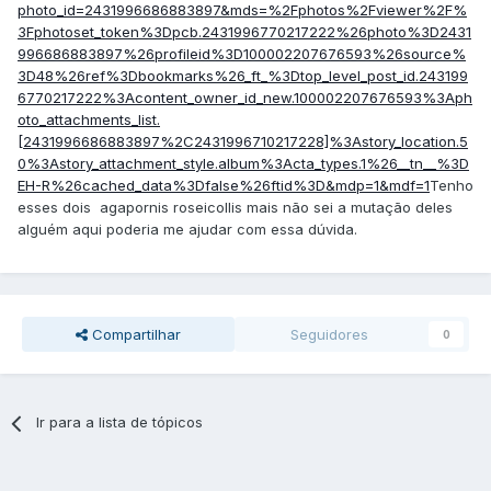
photo_id=2431996686883897&mds=%2Fphotos%2Fviewer%2F%
3Fphotoset_token%3Dpcb.2431996770217222%26photo%3D2431
996686883897%26profileid%3D100002207676593%26source%
3D48%26ref%3Dbookmarks%26_ft_%3Dtop_level_post_id.243199
6770217222%3Acontent_owner_id_new.100002207676593%3Aph
oto_attachments_list.
[2431996686883897%2C2431996710217228]%3Astory_location.5
0%3Astory_attachment_style.album%3Acta_types.1%26__tn__%3D
EH-R%26cached_data%3Dfalse%26ftid%3D&mdp=1&mdf=1
Tenho
esses dois agapornis roseicollis mais não sei a mutação deles
alguém aqui poderia me ajudar com essa dúvida.
Compartilhar
Seguidores
0
Ir para a lista de tópicos