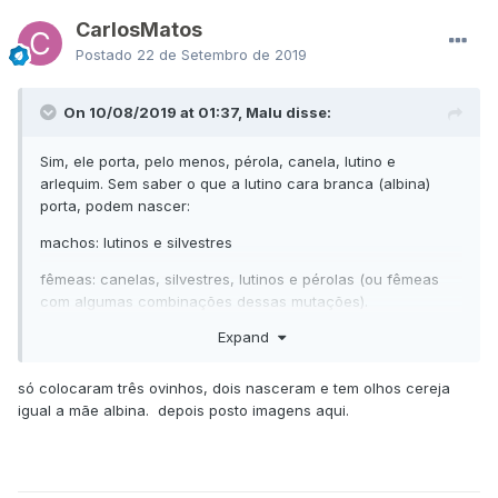
CarlosMatos
Postado
22 de Setembro de 2019
On 10/08/2019 at 01:37, Malu disse:
Sim, ele porta, pelo menos, pérola, canela, lutino e
arlequim. Sem saber o que a lutino cara branca (albina)
porta, podem nascer:
machos: lutinos e silvestres
fêmeas: canelas, silvestres, lutinos e pérolas (ou fêmeas
com algumas combinações dessas mutações).
Expand
Ele pode também portar cara branca, se a mãe ou o pai
portarem. Aí, nesse caso, nascem "albinas".
só colocaram três ovinhos, dois nasceram e tem olhos cereja
igual a mãe albina. depois posto imagens aqui.