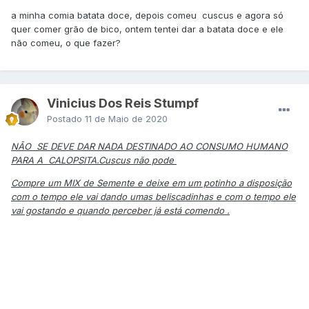
a minha comia batata doce, depois comeu cuscus e agora só
quer comer grão de bico, ontem tentei dar a batata doce e ele
não comeu, o que fazer?
Vinicius Dos Reis Stumpf
Postado
11 de Maio de 2020
NÃO SE DEVE DAR NADA DESTINADO AO CONSUMO HUMANO
PARA A CALOPSITA.Cuscus não pode
Compre um MIX de Semente e deixe em um potinho a disposição
com o tempo ele vai dando umas beliscadinhas e com o tempo ele
vai gostando e quando perceber já está comendo .