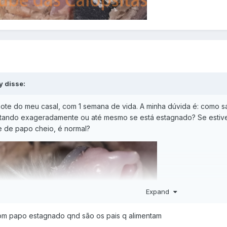
y disse:
ilhote do meu casal, com 1 semana de vida. A minha dúvida é: com
ntando exageradamente ou até mesmo se está estagnado? Se estiver
e de papo cheio, é normal?
Expand
 com papo estagnado qnd são os pais q alimentam