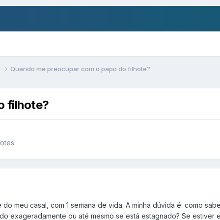
s
Quando me preocupar com o papo do filhote?
 filhote?
hotes
ote do meu casal, com 1 semana de vida. A minha dúvida é: como s
ndo exageradamente ou até mesmo se está estagnado? Se estiver es