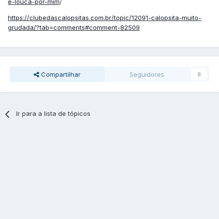
é-louca-por-mim
/
https://clubedascalopsitas.com.br/topic/12091-calopsita-muito-
grudada/?tab=comments#comment-82509
Compartilhar
Seguidores
0
Ir para a lista de tópicos