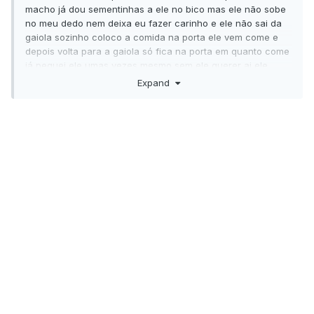
macho já dou sementinhas a ele no bico mas ele não sobe
no meu dedo nem deixa eu fazer carinho e ele não sai da
gaiola sozinho coloco a comida na porta ele vem come e
depois volta para a gaiola só fica na porta em quanto come
já peguei ele umas vezes mesmo sem ele querer ai ele
deixa eu fazer carinho mas se eu colocar ele no chão ele
Expand
corre logo para algum cantinho que tenha algum móvel e
não sai dela de maneira nenhuma fica bem quentinho o
que eu faço continuo pegando ele aforça e tirando da
gaiola para ver se ele acostumar?