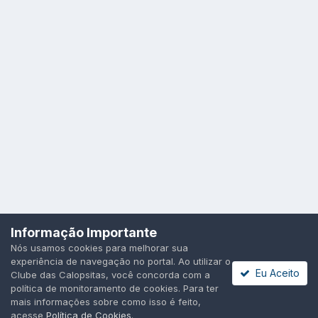
Idioma
Política de Privacidade
Cookies
Informação Importante
Todos os direitos reservados.
Nós usamos cookies para melhorar sua
Powered by Invision Community
experiência de navegação no portal. Ao utilizar o
Eu Aceito
Clube das Calopsitas, você concorda com a
política de monitoramento de cookies. Para ter
mais informações sobre como isso é feito,
acesse
Política de Cookies
.