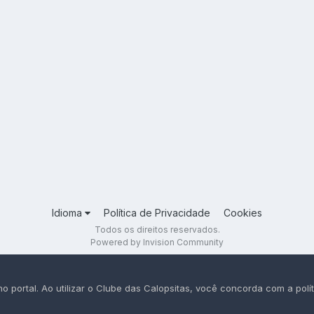
Idioma
Política de Privacidade
Cookies
Todos os direitos reservados.
Powered by Invision Community
portal. Ao utilizar o Clube das Calopsitas, você concorda com a polít