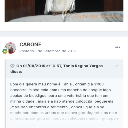
CARONE
Postado
1 de Setembro de 2019
On 01/09/2019 at 10:57, Tania Regina Yorgos
disse:
Bom dia galera meu nome é Tânia , ontem dia 31/08
encontrei minha calo com uma mancha de sangue logo
abaixo do bico,liguei para uma veterinária que tem em
minha cidade , mais ela não atende calopcita ,peguei ela
,mais não encontrei o ferimento , conclui que ela se
machucou com as unhas que estava grande,cortei as na é
uma delas sangrou um pouco , coloquei remédio , gricopan
para ela e deixei ela quietinha , hoje de manhã a outra