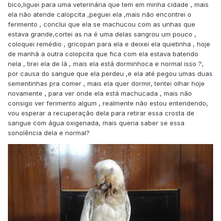
bico,liguei para uma veterinária que tem em minha cidade , mais
ela não atende calopcita ,peguei ela ,mais não encontrei o
ferimento , conclui que ela se machucou com as unhas que
estava grande,cortei as na é uma delas sangrou um pouco ,
coloquei remédio , gricopan para ela e deixei ela quietinha , hoje
de manhã a outra colopcita que fica com ela estava batendo
nela , tirei ela de lá , mais ela está dorminhoca e normal isso ?,
por causa do sangue que ela perdeu ,e ela até pegou umas duas
sementinhas pra comer , mais ela quer dormir, tentei olhar hoje
novamente , para ver onde ela está machucada , mais não
consigo ver ferimento algum , realmente não estou entendendo,
vou esperar a recuperação dela para retirar essa crosta de
sangue com água oxigenada, mais queria saber se essa
sonolência dela e normal?