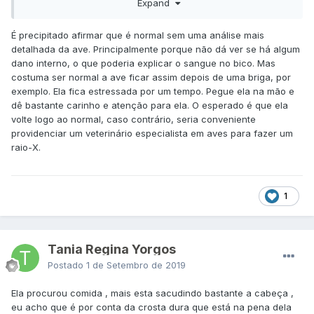
Expand
colopcita que fica com ela estava batendo nela , tirei ela de
lá , mais ela está dorminhoca e normal isso ?, por causa do
sangue que ela perdeu ,e ela até pegou umas duas
É precipitado afirmar que é normal sem uma análise mais
sementinhas pra comer , mais ela quer dormir, tentei olhar
detalhada da ave. Principalmente porque não dá ver se há algum
hoje novamente , para ver onde ela está machucada , mais
dano interno, o que poderia explicar o sangue no bico. Mas
não consigo ver ferimento algum , realmente não estou
costuma ser normal a ave ficar assim depois de uma briga, por
entendendo, vou esperar a recuperação dela para retirar
exemplo. Ela fica estressada por um tempo. Pegue ela na mão e
essa crosta de sangue com água oxigenada, mais queria
dê bastante carinho e atenção para ela. O esperado é que ela
saber se essa sonolência dela e normal?
volte logo ao normal, caso contrário, seria conveniente
providenciar um veterinário especialista em aves para fazer um
raio-X.
1
Tania Regina Yorgos
Postado
1 de Setembro de 2019
Ela procurou comida , mais esta sacudindo bastante a cabeça ,
eu acho que é por conta da crosta dura que está na pena dela