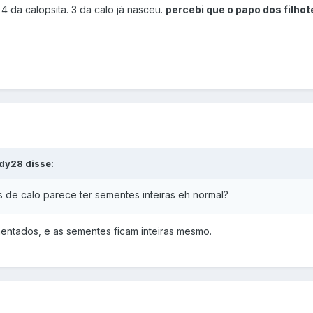
4 da calopsita. 3 da calo já nasceu.
percebi que o papo dos filho
dy28 disse:
s de calo parece ter sement
es in
teir
as
e
h
no
r
m
al
?
imentados, e as sementes ficam inteiras mesmo.