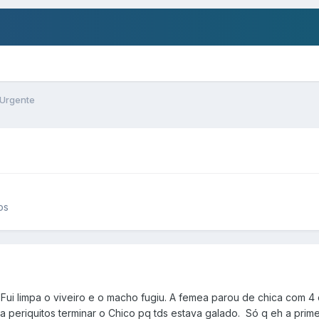
Urgente
os
. Fui limpa o viveiro e o macho fugiu. A femea parou de chica com 4 
a periquitos terminar o Chico pq tds estava galado. Só q eh a primei