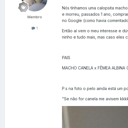
Nós tínhamos uma calopsita macho
e morreu, passados 1 ano, compram
Membro
no Google (como havia comentado)
1
Então aí vem o meu interesse e dú
ninho e tudo mais, mas caso eles 
PAIS
MACHO CANELA x FÊMEA ALBINA (
P.s na foto o pelo ainda está um 
"Se não for canela me avisem kkk