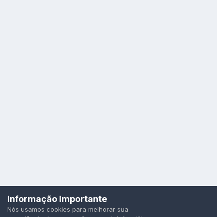
Idioma
Política de Privacidade
Cookies
Informação Importante
Todos os direitos reservados.
Nós usamos cookies para melhorar sua
Powered by Invision Community