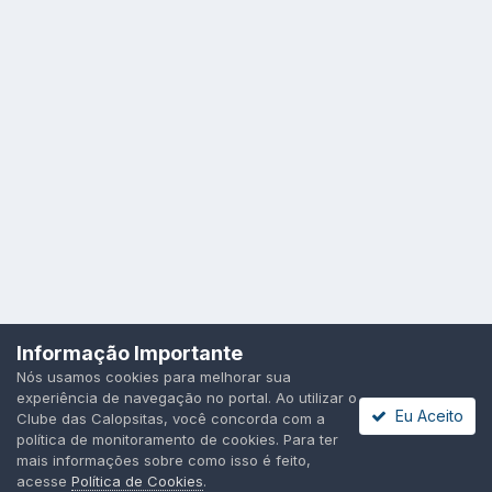
Idioma
Política de Privacidade
Cookies
Informação Importante
Todos os direitos reservados.
Nós usamos cookies para melhorar sua
Powered by Invision Community
experiência de navegação no portal. Ao utilizar o
Eu Aceito
Clube das Calopsitas, você concorda com a
política de monitoramento de cookies. Para ter
mais informações sobre como isso é feito,
acesse
Política de Cookies
.