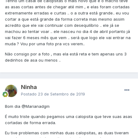
Tenho um casal de calopsitas o mais novo que e o macho teve
as asas cortas antes de chegar até mim , e elas foram cortadas
extremamente erradas e curtas .. o a outra está grande.. eu vou
cortar a que está grande da forma correta mas mesmo assim
acredito que ele vai continuar com desequilíbrio .. ele já se
machou ao tentar voar .. ele nasceu no dia 4 de abril portanto já
vai fazer 6 meses mês que vem .. será que logo ele vai entrar na
muda ? Vou por uma foto pra vcs verem..
Não consigo por a foto , mas ela está reta e tem apenas uns 3
dedinhos de asa ou menos ..
Ninha
Postado
23 de Setembro de 2019
Bom dia
@Marianadgm
É muito triste quando pegamos uma calopsita que teve suas asas
cortadas de forma errada.
Eu tive problemas com minhas duas calopsitas, as duas tiveram