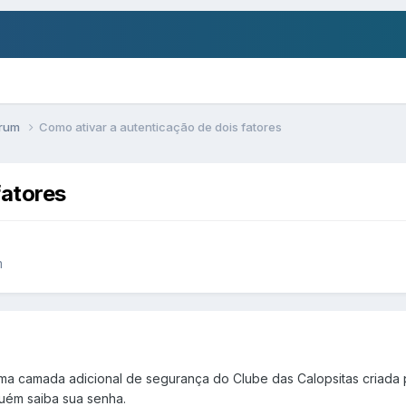
órum
Como ativar a autenticação de dois fatores
fatores
m
uma camada adicional de segurança do Clube das Calopsitas criada 
uém saiba sua senha.