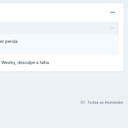
ser perola.
o Wesley, desculpe a falha.
Todas as Atividades