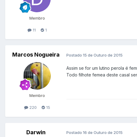
Membro
11
1
Marcos Nogueira
Postado
15 de Outuro de 2015
Assim se for um lutino perola é fe
Todo filhote femea deste casal ser
Membro
220
15
Darwin
Postado
16 de Outuro de 2015