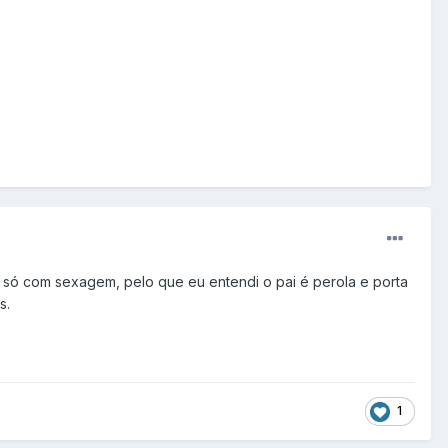
o só com sexagem, pelo que eu entendi o pai é perola e porta
s.
1