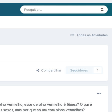
Todas as Atividades
Compartilhar
Seguidores
0
 olho vermelho; esse de olho vermelho é fêmea? O pai é
s os sexos, mas por que só um com olhos vermelhos?