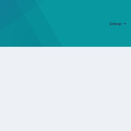
Entrar