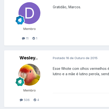
Gratidão, Marcos.
Membro
11
1
Wesley..
Postado
16 de Outuro de 2015
Esse filhote com olhos vermelhos 
lutino e a mãe é lutino perola, se
Membro
506
4