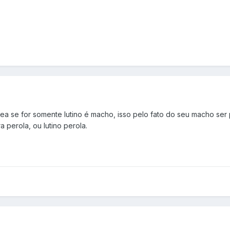
mea se for somente lutino é macho, isso pelo fato do seu macho ser
a perola, ou lutino perola.