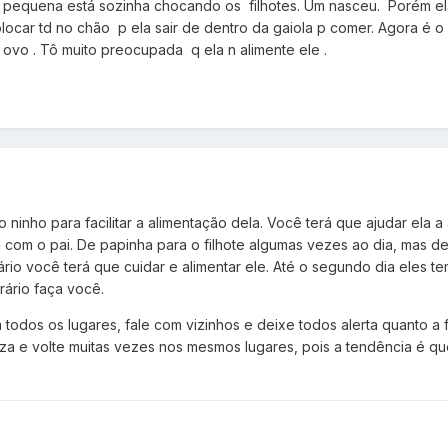
pequena está sozinha chocando os filhotes. Um nasceu. Porém ela
ocar td no chão p ela sair de dentro da gaiola p comer. Agora é o 
 ovo . Tô muito preocupada q ela n alimente ele .
ninho para facilitar a alimentação dela. Você terá que ajudar ela a 
a com o pai. De papinha para o filhote algumas vezes ao dia, mas d
trário você terá que cuidar e alimentar ele. Até o segundo dia eles
rário faça você.
todos os lugares, fale com vizinhos e deixe todos alerta quanto a
a e volte muitas vezes nos mesmos lugares, pois a tendência é qu