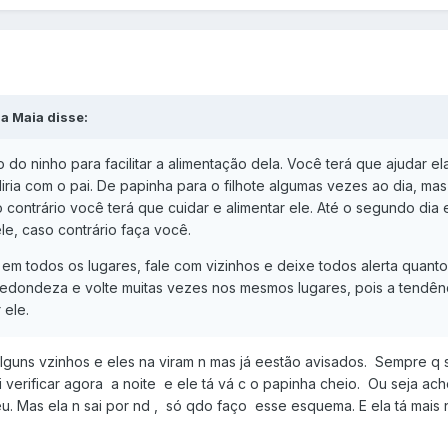
a Maia disse:
do ninho para facilitar a alimentação dela. Você terá que ajudar ela
iria com o pai. De papinha para o filhote algumas vezes ao dia, ma
caso contrário você terá que cuidar e alimentar ele. Até o segundo d
le, caso contrário faça você.
em todos os lugares, fale com vizinhos e deixe todos alerta quant
redondeza e volte muitas vezes nos mesmos lugares, pois a tendên
 ele.
lguns vzinhos e eles na viram n mas já eestão avisados. Sempre q sa
 verificar agora a noite e ele tá vá c o papinha cheio. Ou seja ac
u. Mas ela n sai por nd , só qdo faço esse esquema. E ela tá mais