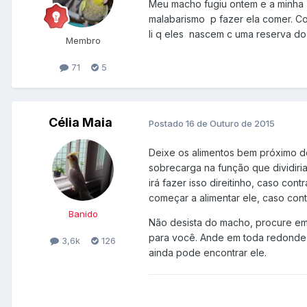
Meu macho fugiu ontem e a minha 
malabarismo p fazer ela comer. Col
li q eles nascem c uma reserva do
Membro
71
5
Célia Maia
Postado
16 de Outuro de 2015
Deixe os alimentos bem próximo do 
sobrecarga na função que dividiri
irá fazer isso direitinho, caso con
começar a alimentar ele, caso cont
Banido
Não desista do macho, procure em 
para você. Ande em toda redondez
3,6k
126
ainda pode encontrar ele.