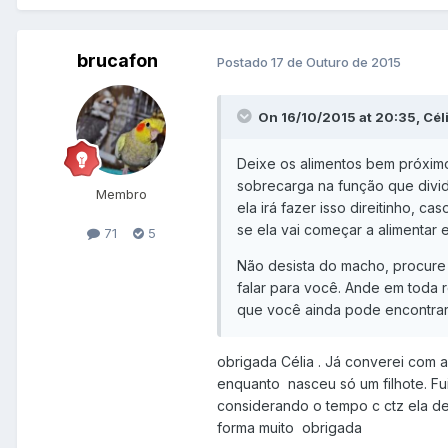
brucafon
Postado
17 de Outuro de 2015
On 16/10/2015 at 20:35, Céli
Deixe os alimentos bem próximo 
sobrecarga na função que divid
Membro
ela irá fazer isso direitinho, 
se ela vai começar a alimentar e
71
5
Não desista do macho, procure 
falar para você. Ande em toda 
que você ainda pode encontrar
obrigada Célia . Já converei com a
enquanto nasceu só um filhote. Fui
considerando o tempo c ctz ela de
forma muito obrigada