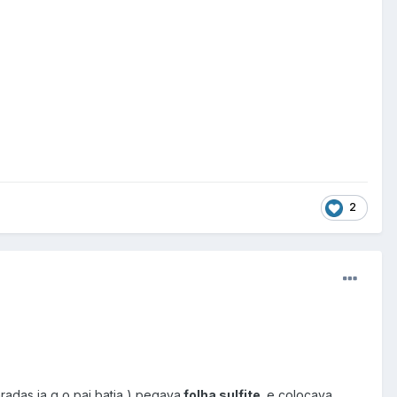
2
aradas ja q o pai batia ) pegava
folha sulfite
e colocava