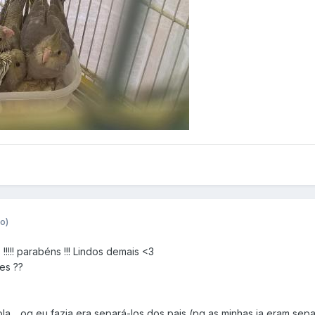
o)
!!!! parabéns !!! Lindos demais <3
es ??
ola .. oq eu fazia era separá-los dos pais (pq as minhas ja eram sep