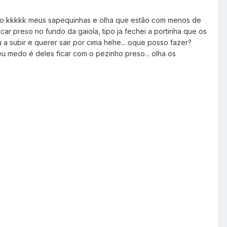
alho kkkkk meus sapequinhas e olha que estão com menos de
ar preso no fundo da gaiola, tipo ja fechei a portinha que os
u a subir e querer sair por cima hehe... oque posso fazer?
u medo é deles ficar com o pezinho preso... olha os