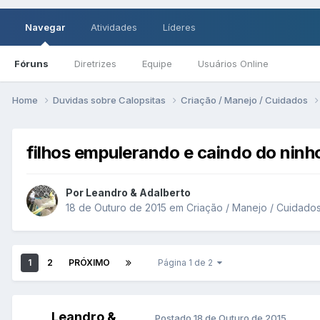
Navegar
Atividades
Líderes
Fóruns
Diretrizes
Equipe
Usuários Online
Home
Duvidas sobre Calopsitas
Criação / Manejo / Cuidados
filhos empulerando e caindo do ninho
Por Leandro & Adalberto
18 de Outuro de 2015
em
Criação / Manejo / Cuidado
1
2
PRÓXIMO
Página 1 de 2
Leandro &
Postado
18 de Outuro de 2015