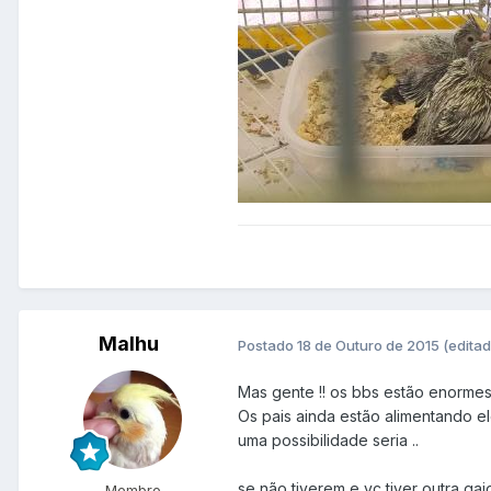
Malhu
Postado
18 de Outuro de 2015
(editad
Mas gente !! os bbs estão enormes !
Os pais ainda estão alimentando el
uma possibilidade seria ..
se não tiverem e vc tiver outra gai
Membro