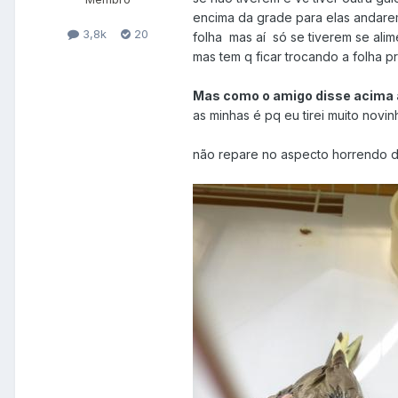
encima da grade para elas andarem
3,8k
20
folha mas aí só se tiverem se alim
mas tem q ficar trocando a folha 
Mas como o amigo disse acima a
as minhas é pq eu tirei muito novinh
não repare no aspecto horrendo d