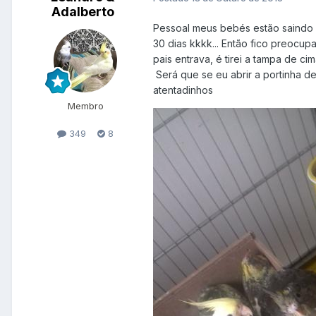
Adalberto
Pessoal meus bebés estão saindo 
30 dias kkkk... Então fico preocup
pais entrava, é tirei a tampa de c
Será que se eu abrir a portinha d
atentadinhos
Membro
349
8