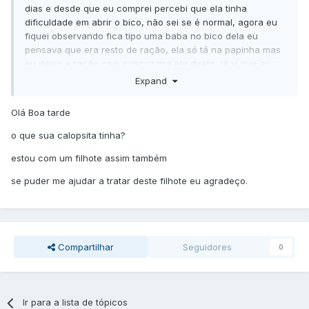
dias e desde que eu comprei percebi que ela tinha
dificuldade em abrir o bico, não sei se é normal, agora eu
fiquei observando fica tipo uma baba no bico dela eu
pensava que era resto de ração, ela só tá na papinha mas
eu deixo a ração com cuscuz pra ela direto, já vi que as
vezes ela come de lado botando a língua no canto do bico,
Expand
andei pesquisando estou com medo de ser fungo essa
baba, não sei se é isso que tá atrapalhando ela de abrir o
Olá Boa tarde
bico, mas na dúvida estou passando ---EDITADO--- com
um cotonete
o que sua calopsita tinha?
estou com um filhote assim também
se puder me ajudar a tratar deste filhote eu agradeço.
Compartilhar
Seguidores
0
Ir para a lista de tópicos