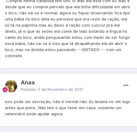
Comprei minha calopsita tem uns 15 dias ela está com 45 dias e
desde que eu comprei percebi que ela tinha dificuldade em abrir
o bico, não sei se é normal, agora eu fiquei observando fica tipo
uma baba no bico dela eu pensava que era resto de ração, ela
só tá na papinha mas eu deixo a ração com cuscuz pra ela
direto, já vi que as vezes ela come de lado botando a língua no
canto do bico, andei pesquisando estou com medo de ser fungo
essa baba, não sei se é isso que tá atrapalhando ela de abrir o
bico, mas na dúvida estou passando ---EDITADO--- com um
cotonete
Anaa
Postado
5 de Novembro de 2021
Isso pode ser secreção, não é normal não. Eu levaria no vet logo
antes que piore.. Não tem o que fazer em casa, somente um
veterinário pode ajudar agora.