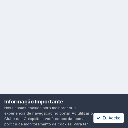
Idioma
Política de Privacidade
Cookies
Informação Importante
Todos os direitos reservados.
Nós usamos cookies para melhorar sua
Powered by Invision Community
experiência de navegação no portal. Ao utilizar o
Eu Aceito
Clube das Calopsitas, você concorda com a
política de monitoramento de cookies. Para ter