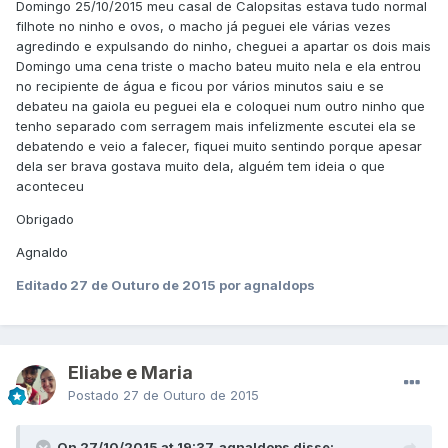
Domingo 25/10/2015 meu casal de Calopsitas estava tudo normal
filhote no ninho e ovos, o macho já peguei ele várias vezes
agredindo e expulsando do ninho, cheguei a apartar os dois mais
Domingo uma cena triste o macho bateu muito nela e ela entrou
no recipiente de água e ficou por vários minutos saiu e se
debateu na gaiola eu peguei ela e coloquei num outro ninho que
tenho separado com serragem mais infelizmente escutei ela se
debatendo e veio a falecer, fiquei muito sentindo porque apesar
dela ser brava gostava muito dela, alguém tem ideia o que
aconteceu
Obrigado
Agnaldo
Editado
27 de Outuro de 2015
por agnaldops
Eliabe e Maria
Postado
27 de Outuro de 2015
On 27/10/2015 at 19:37, agnaldops disse: