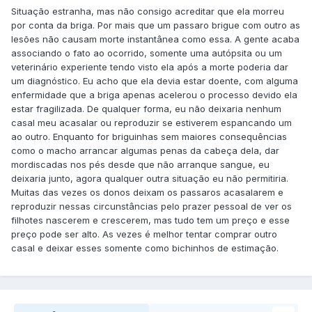
Situação estranha, mas não consigo acreditar que ela morreu
por conta da briga. Por mais que um passaro brigue com outro as
lesões não causam morte instantânea como essa. A gente acaba
associando o fato ao ocorrido, somente uma autópsita ou um
veterinário experiente tendo visto ela após a morte poderia dar
um diagnóstico. Eu acho que ela devia estar doente, com alguma
enfermidade que a briga apenas acelerou o processo devido ela
estar fragilizada. De qualquer forma, eu não deixaria nenhum
casal meu acasalar ou reproduzir se estiverem espancando um
ao outro. Enquanto for briguinhas sem maiores consequências
como o macho arrancar algumas penas da cabeça dela, dar
mordiscadas nos pés desde que não arranque sangue, eu
deixaria junto, agora qualquer outra situação eu não permitiria.
Muitas das vezes os donos deixam os passaros acasalarem e
reproduzir nessas circunstâncias pelo prazer pessoal de ver os
filhotes nascerem e crescerem, mas tudo tem um preço e esse
preço pode ser alto. As vezes é melhor tentar comprar outro
casal e deixar esses somente como bichinhos de estimação.