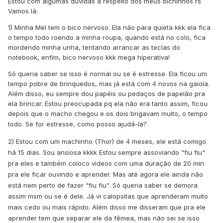
Estou com algumas dúvidas a respeito dos meus bichinhos rs
Vamos lá:
1) Minha Mel tem o bico nervoso. Ela não para quieta kkk ela fica
o tempo todo roendo a minha roupa, quando está no colo, fica
mordendo minha unha, tentando arrancar as teclas do
notebook, enfim, bico nervoso kkk mega hiperativa!
Só queria saber se isso é normal ou se é estresse. Ela ficou um
tempo pobre de brinquedos, mas já está com 4 novos na gaiola.
Além disso, eu sempre dou papéis ou pedaços de papelão pra
ela brincar. Estou preocupada pq ela não era tanto assim, ficou
depois que o macho chegou e os dois brigavam muito, o tempo
todo.
Se for estresse, como posso ajudá-la?
2) Estou com um machinho (Thor) de 4 meses, ele está comigo
há 15 dias. Sou ansiosa kkkk Estou sempre assoviando "fiu fiu"
pra eles e também coloco videos com uma duração de 20 min
pra ele ficar ouvindo e aprender. Mas até agora ele ainda não
está nem perto de fazer "fiu fiu". Só queria saber se demora
assim msm ou se é dele. Já vi calopsitas que aprenderam muito
mais cedo ou mais rápido. Além disso me disseram que pra ele
aprender tem que separar ele da fêmea, mas não sei se isso