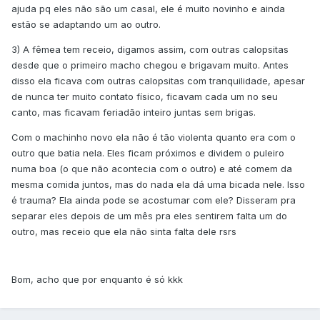
ajuda pq eles não são um casal, ele é muito novinho e ainda
estão se adaptando um ao outro.
3) A fêmea tem receio, digamos assim, com outras calopsitas
desde que o primeiro macho chegou e brigavam muito. Antes
disso ela ficava com outras calopsitas com tranquilidade, apesar
de nunca ter muito contato físico, ficavam cada um no seu
canto, mas ficavam feriadão inteiro juntas sem brigas.
Com o machinho novo ela não é tão violenta quanto era com o
outro que batia nela. Eles ficam próximos e dividem o puleiro
numa boa (o que não acontecia com o outro) e até comem da
mesma comida juntos, mas do nada ela dá uma bicada nele. Isso
é trauma? Ela ainda pode se acostumar com ele? Disseram pra
separar eles depois de um mês pra eles sentirem falta um do
outro, mas receio que ela não sinta falta dele rsrs
Bom, acho que por enquanto é só kkk