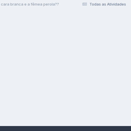
 cara branca e a fêmea perola??
Todas as Atividades