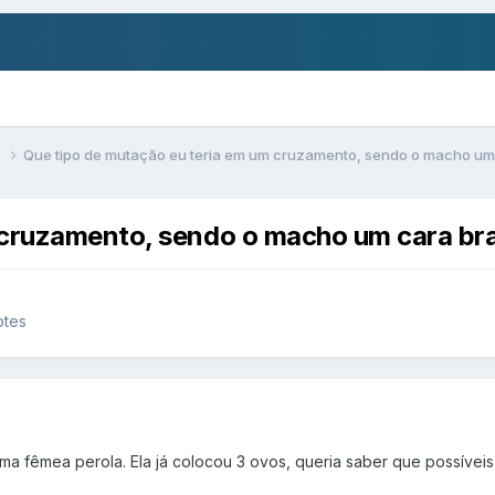
s
Que tipo de mutação eu teria em um cruzamento, sendo o macho um
 cruzamento, sendo o macho um cara bra
otes
a fêmea perola. Ela já colocou 3 ovos, queria saber que possívei