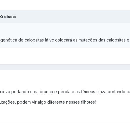
Q disse:
enética de calopsitas lá vc colocará as mutações das calopsitas e e
inza portando cara branca e pérola e as fêmeas cinza portando ca
tações, podem vir algo diferente nesses filhotes!