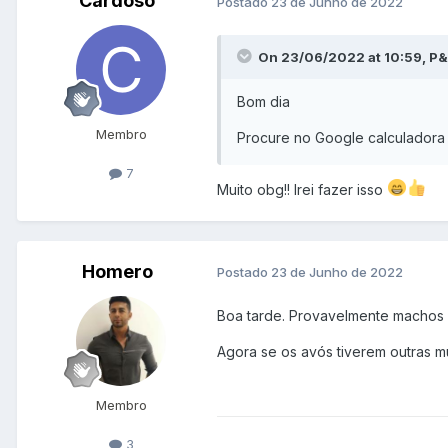
Cardoso
Postado
23 de Junho de 2022
On 23/06/2022 at 10:59, P&
Bom dia
Membro
Procure no Google calculadora g
7
Muito obg!! Irei fazer isso
Homero
Postado
23 de Junho de 2022
Boa tarde. Provavelmente machos c
Agora se os avós tiverem outras mu
Membro
3