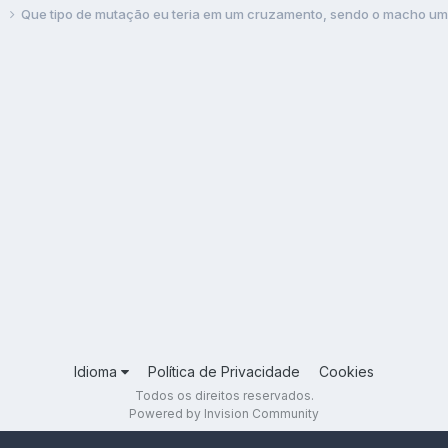
s
Que tipo de mutação eu teria em um cruzamento, sendo o macho um
Idioma
Política de Privacidade
Cookies
Todos os direitos reservados.
Powered by Invision Community