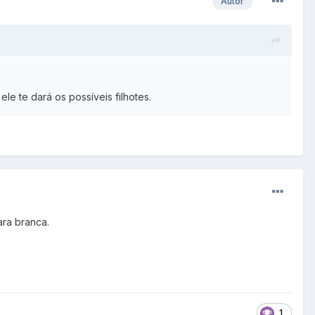
Autor
le te dará os possíveis filhotes.
ra branca.
1