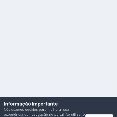
Idioma
Política de Privacidade
Cookies
Informação Importante
Todos os direitos reservados.
Nós usamos cookies para melhorar sua
Powered by Invision Community
experiência de navegação no portal. Ao utilizar o