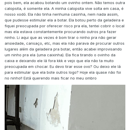
pois bem, ela acabou botando um ovinho ontem. Não temos outra
calopsita, é somente ela. A minha calopsita vive solta em casa, é
nosso xodó. Ela não tinha nenhuma casinha, nem nada assim,
que pudesse estimular ela a botar. Ela botou perto da geladeira e
fiquei preocupada por oferecer risco pra ela, tentei cobrir o local
mas ela estava constantemente procurando outros pra fazer
ninho. Li aqui que as vezes é bom tirar o ninho pra não gerar
ansiedade, cansaço, etc, mas ela não parava de procurar outros
lugares além da geladeira pra botar, então acabei improvisando
um ninho pra ela (uma caixinha). Ela fica tirando o ovinho da
caixa e deixando ele lá fora kkk e vejo que ela não ta muito
preocupada em chocar. Eu devo tirar esse ovo? Ou deixo ele lá
para estimular que ela bote outros logo? Hoje ela quase não foi
no ninho!! Está querendo mais ficar no meu ombro