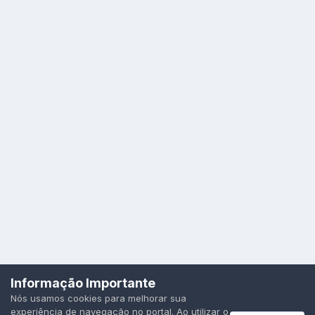
Idioma
Política de Privacidade
Cookies
Informação Importante
Todos os direitos reservados.
Nós usamos cookies para melhorar sua
Powered by Invision Community
experiência de navegação no portal. Ao utilizar o