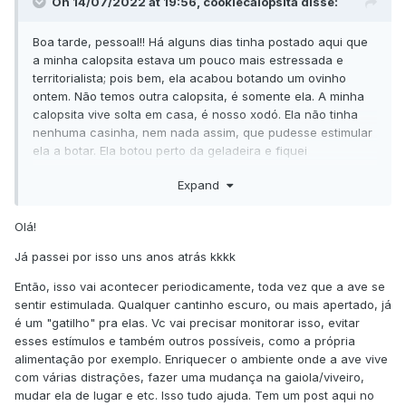
On 14/07/2022 at 19:56, cookiecalopsita disse:
Boa tarde, pessoal!! Há alguns dias tinha postado aqui que
a minha calopsita estava um pouco mais estressada e
territorialista; pois bem, ela acabou botando um ovinho
ontem. Não temos outra calopsita, é somente ela. A minha
calopsita vive solta em casa, é nosso xodó. Ela não tinha
nenhuma casinha, nem nada assim, que pudesse estimular
ela a botar. Ela botou perto da geladeira e fiquei
preocupada por oferecer risco pra ela, tentei cobrir o local
Expand
mas ela estava constantemente procurando outros pra
fazer ninho. Li aqui que as vezes é bom tirar o ninho pra
não gerar ansiedade, cansaço, etc, mas ela não parava de
Olá!
procurar outros lugares além da geladeira pra botar, então
Já passei por isso uns anos atrás kkkk
acabei improvisando um ninho pra ela (uma caixinha). Ela
fica tirando o ovinho da caixa e deixando ele lá fora kkk e
Então, isso vai acontecer periodicamente, toda vez que a ave se
vejo que ela não ta muito preocupada em chocar. Eu devo
sentir estimulada. Qualquer cantinho escuro, ou mais apertado, já
tirar esse ovo? Ou deixo ele lá para estimular que ela bote
é um "gatilho" pra elas. Vc vai precisar monitorar isso, evitar
outros logo? Hoje ela quase não foi no ninho!! Está
esses estímulos e também outros possíveis, como a própria
querendo mais ficar no meu ombro
alimentação por exemplo. Enriquecer o ambiente onde a ave vive
com várias distrações, fazer uma mudança na gaiola/viveiro,
mudar ela de lugar e etc. Isso tudo ajuda. Tem um post aqui no