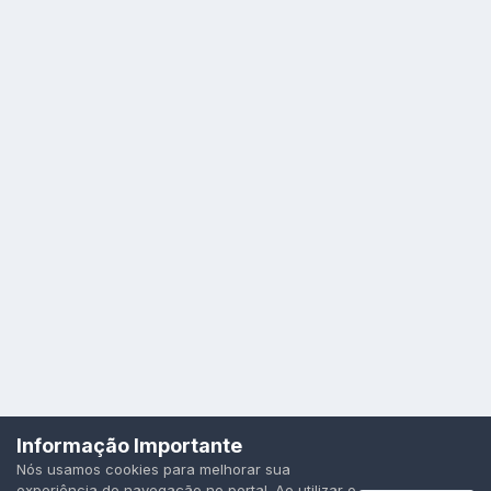
Idioma
Política de Privacidade
Cookies
Informação Importante
Todos os direitos reservados.
Nós usamos cookies para melhorar sua
Powered by Invision Community
experiência de navegação no portal. Ao utilizar o