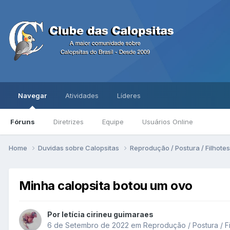
Navegar
Atividades
Líderes
Fóruns
Diretrizes
Equipe
Usuários Online
Home
Duvidas sobre Calopsitas
Reprodução / Postura / Filhote
Minha calopsita botou um ovo
Por letícia cirineu guimaraes
6 de Setembro de 2022
em
Reprodução / Postura / F