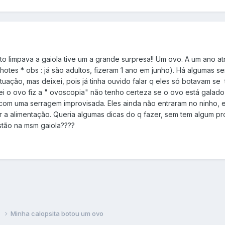
anto limpava a gaiola tive um a grande surpresa!! Um ovo. A um ano 
ilhotes * obs : já são adultos, fizeram 1 ano em junho). Há algumas 
ação, mas deixei, pois já tinha ouvido falar q eles só botavam se
i o ovo fiz a " ovoscopia" não tenho certeza se o ovo está galado
 com uma serragem improvisada. Eles ainda não entraram no ninho,
 a alimentação. Queria algumas dicas do q fazer, sem tem algum pro
stão na msm gaiola????
s
Minha calopsita botou um ovo