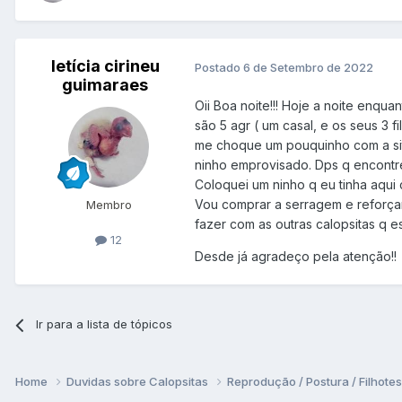
letícia cirineu
Postado
6 de Setembro de 2022
guimaraes
Oii Boa noite!!! Hoje a noite enqu
são 5 agr ( um casal, e os seus 3 f
me choque um pouquinho com a situ
ninho emprovisado. Dps q encontre
Coloquei um ninho q eu tinha aqui
Vou comprar a serragem e reforçar
Membro
fazer com as outras calopsitas q e
12
Desde já agradeço pela atenção!!
Ir para a lista de tópicos
Home
Duvidas sobre Calopsitas
Reprodução / Postura / Filhote