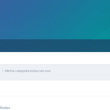
s
Minha calopsita botou um ovo
ilhotes