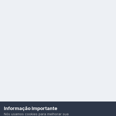
Idioma
Política de Privacidade
Cookies
Informação Importante
Todos os direitos reservados.
Nós usamos cookies para melhorar sua