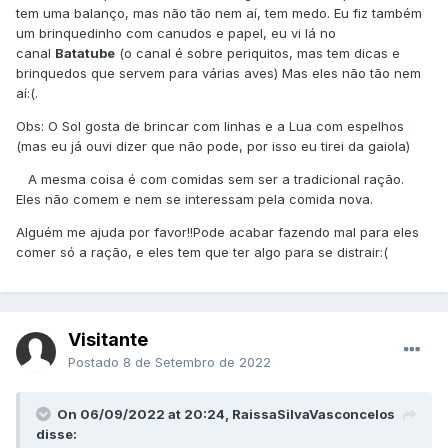
tem uma balanço, mas não tão nem aí, tem medo. Eu fiz também
um brinquedinho com canudos e papel, eu vi lá no
canal
Batatube
(o canal é sobre periquitos, mas tem dicas e
brinquedos que servem para várias aves) Mas eles não tão nem
aí:(.
Obs: O Sol gosta de brincar com linhas e a Lua com espelhos
(mas eu já ouvi dizer que não pode, por isso eu tirei da gaiola)
A mesma coisa é com comidas sem ser a tradicional ração.
Eles não comem e nem se interessam pela comida nova.
Alguém me ajuda por favor!!Pode acabar fazendo mal para eles
comer só a ração, e eles tem que ter algo para se distrair:(
Visitante
Postado
8 de Setembro de 2022
On 06/09/2022 at 20:24, RaissaSilvaVasconcelos
disse: