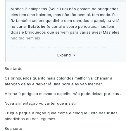
Minhas 2 calopsitas (Sol e Lua) não gostam de brinquedos,
eles tem uma balanço, mas não tão nem aí, tem medo. Eu
fiz também um brinquedinho com canudos e papel, eu vi lá
no canal
Batatube
(o canal é sobre periquitos, mas tem
dicas e brinquedos que servem para várias aves) Mas eles
não tão nem aí:(.
Obs: O Sol gosta de brincar com linhas e a Lua com
espelhos (mas eu já ouvi dizer que não pode, por isso eu
Expand
tirei da gaiola)
Boa tarde
A mesma coisa é com comidas sem ser a tradicional
ração. Eles não comem e nem se interessam pela comida
Os brinquedos quanto mais coloridos melhor vai chamar a
nova.
atenção delas e deixar lá uma hora elas vão mecher.
Alguém me ajuda por favor!!Pode acabar fazendo mal para
A linha é perigosa mesmo o espelho não pode deixar pra elas .
eles comer só a ração, e eles tem que ter algo para se
distrair:(
Nova alimentação vc vai ter que insistir.
Truque pegue a ração q ela come e coloque junto das frutas
picadinhas ou nos legumes.
Boa sorte