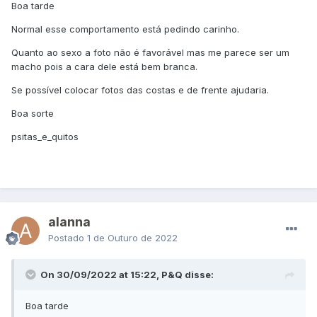
Boa tarde
Normal esse comportamento está pedindo carinho.
Quanto ao sexo a foto não é favorável mas me parece ser um
macho pois a cara dele está bem branca.
Se possível colocar fotos das costas e de frente ajudaria.
Boa sorte
neste domingo uma calopsita cinza apareceu na minha
casa, eu acredito que ela seja fêmea pois é perolada
psitas_e_quitos
hoje ela começou a abaixar a cabeça para minha outra
calopsita, que também é fêmea, pedindo carinho e ficando
bastante chateada por não receber, o que isso pode
alanna
significar??
Postado
1 de Outuro de 2022
On 30/09/2022 at 15:22, P&Q disse:
Boa tarde