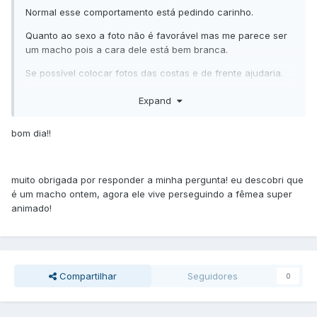
Normal esse comportamento está pedindo carinho.
Quanto ao sexo a foto não é favorável mas me parece ser
um macho pois a cara dele está bem branca.
Se possível colocar fotos das costas e de frente ajudaria.
Boa sorte
Expand
psitas_e_quitos
bom dia!!
muito obrigada por responder a minha pergunta! eu descobri que
é um macho ontem, agora ele vive perseguindo a fêmea super
animado!
Compartilhar
Seguidores
0