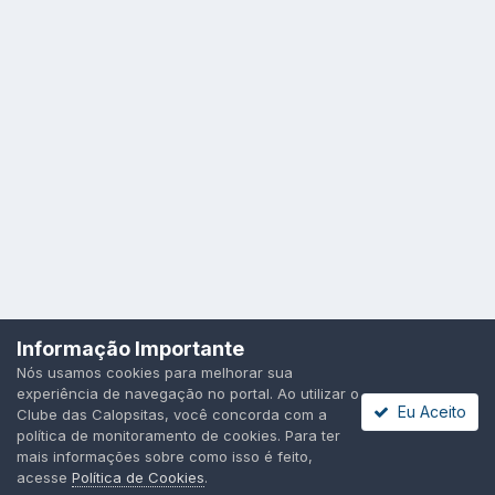
Idioma
Política de Privacidade
Cookies
Informação Importante
Todos os direitos reservados.
Nós usamos cookies para melhorar sua
Powered by Invision Community
experiência de navegação no portal. Ao utilizar o
Eu Aceito
Clube das Calopsitas, você concorda com a
política de monitoramento de cookies. Para ter
mais informações sobre como isso é feito,
acesse
Política de Cookies
.