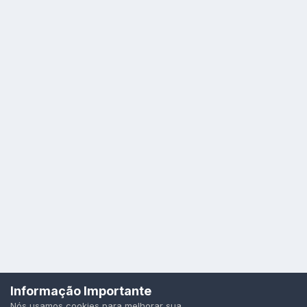
Idioma
Política de Privacidade
Cookies
Informação Importante
Todos os direitos reservados.
Nós usamos cookies para melhorar sua