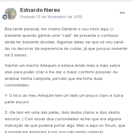
Ednardo Neres
Postado
13 de Novembro de 2015
Boa tarde pessoal, me chamo Ednardo e sou novo aqui. Li
bastante quando ganhei uma "calô" de presente e confesso
ainda ter bastante dúvidas. Algumas delas sei que só vou saná-
las no decorrer da experiencia de cuidar, já que possuo somente
há 5 meses.
Ganhei um macho Arlequim e estava lendo mais e mais sobre
elas para poder criar e lhe dar o maior conforto possível. Ao
analisar minha calopsita, percebi que ela tinha duas
curiosidades.
1- O bico do meu Arlequim tem um lado um pouco claro e outra
parte escuro.
2- Ele tem em uma das patas, dois dedos claros e dois dedos
escuros. ( Com essas dua curiosidades achei que era alguma
indicação de que poderia portar algo. Mas vi aqui no fórum, que
é normal em Arlequins e por isso não tenho certeza).