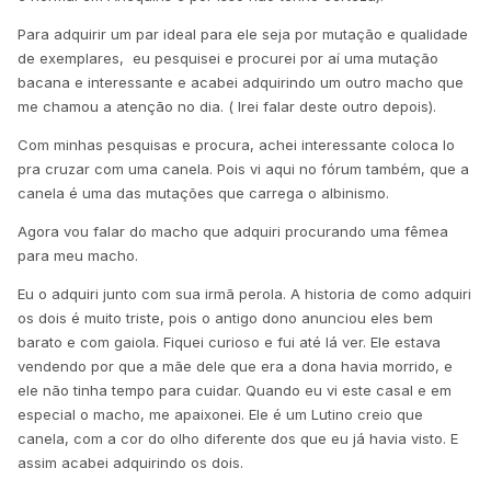
Para adquirir um par ideal para ele seja por mutação e qualidade
de exemplares, eu pesquisei e procurei por aí uma mutação
bacana e interessante e acabei adquirindo um outro macho que
me chamou a atenção no dia. ( Irei falar deste outro depois).
Com minhas pesquisas e procura, achei interessante coloca lo
pra cruzar com uma canela. Pois vi aqui no fórum também, que a
canela é uma das mutações que carrega o albinismo.
Agora vou falar do macho que adquiri procurando uma fêmea
para meu macho.
Eu o adquiri junto com sua irmã perola. A historia de como adquiri
os dois é muito triste, pois o antigo dono anunciou eles bem
barato e com gaiola. Fiquei curioso e fui até lá ver. Ele estava
vendendo por que a mãe dele que era a dona havia morrido, e
ele não tinha tempo para cuidar. Quando eu vi este casal e em
especial o macho, me apaixonei.
Ele é um Lutino creio que
canela, com a cor do olho diferente dos que eu
já
havia visto. E
assim acabei adquirindo os dois.