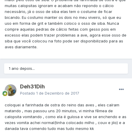
muitas calopsitas ignoram e acabam não repondo o cálcio
necessário, já o osso de siba elas tem o costume de ficar
bicando. Eu costumo manter os dois no meu viveiro, só que eu
uso em forma de grit e também coloco o osso de siba. Nunca
compre aquelas pedras de cálcio feitas com gesso pois em
excesso elas podem trazer problemas a ave, agora esse osso de
siba que você colocou na foto pode ser disponibilizado para as
aves diariamente.
1 ano depois...
Deh31Dih
Postado
1 de Dezembro de 2017
coloquei a farinhada de ostra do reino das aves , eles caíram
matando , mas passou uns 20 minutos, vi minha fêmea de
calopsita vomitando , como ela é gulosa e vive se enchendo e as
vezes vomita achei normal(tinha colocado milho , couv e jilo) e a
danada tava comendo tudo mas tudo mesmo kk