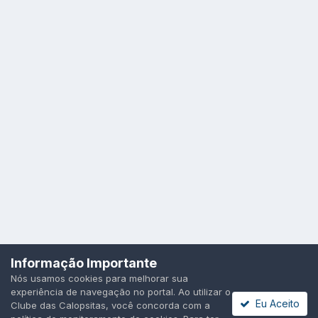
Idioma
Política de Privacidade
Cookies
Informação Importante
Todos os direitos reservados.
Nós usamos cookies para melhorar sua
Powered by Invision Community
experiência de navegação no portal. Ao utilizar o
Eu Aceito
Clube das Calopsitas, você concorda com a