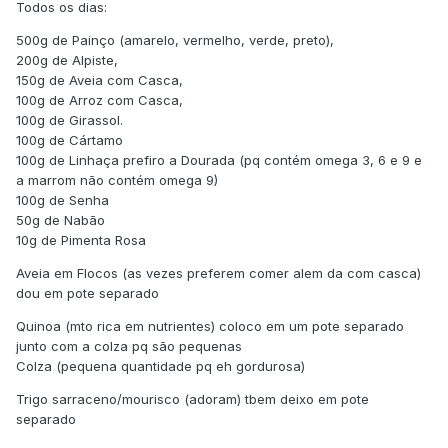
Todos os dias:
500g de Painço (amarelo, vermelho, verde, preto),
200g de Alpiste,
150g de Aveia com Casca,
100g de Arroz com Casca,
100g de Girassol.
100g de Cártamo
100g de Linhaça prefiro a Dourada (pq contém omega 3, 6 e 9 e
a marrom não contém omega 9)
100g de Senha
50g de Nabão
10g de Pimenta Rosa
Aveia em Flocos (as vezes preferem comer alem da com casca)
dou em pote separado
Quinoa (mto rica em nutrientes) coloco em um pote separado
junto com a colza pq são pequenas
Colza (pequena quantidade pq eh gordurosa)
Trigo sarraceno/mourisco (adoram) tbem deixo em pote
separado