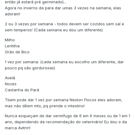
então já estará pré germinado)...
Agora no inverno da para dar umas 3 vezes na semana, elas
adoram!
2 ou 3 vezes por semana - todos devem ser cozidos sem sal e
sem temperos! (Cada semana eu dou um diferente)
Milho
Lentilha
Grão de Bico
1 vez por semana: (cada semana eu escolho um diferente, dar
pouco pq são gordurosas)
Avelã
Nozes
Castanha do Pará
Tbem pode dar 1 vez por semana Neston Flocos eles adoram,
mas não dêem mto, pq prende o intestino!
Nunca esqueçam de dar vermífugo de 6 em 6 meses ou de 1 em 1
ano, dependendo da recomendação do veterinário! Eu dou o da
marca Avitrin!