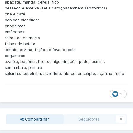
abacate, manga, cereja, figo
pêssego e ameixa (seus caroços também são tóxicos)
chá e café
bebidas alcoólicas
chocolates
amêndoas
ração de cachorro
folhas de batata
tomate, ervilha, feijão de fava, cebola
cogumelos
azaléia, begônia, lírio, comigo ninguém pode, jasmim,
samambaia, prímula
salsinha, cebolinha, scheflera, abricó, eucalipto, açafrão, fumo
1
Compartilhar
Seguidores
0