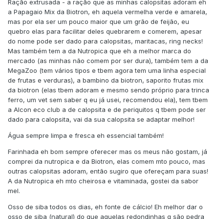
Ração extrusada - a ração que as minhas calopsitas adoram eh
a Papagaio Mix da Biotron, eh aquela vermelha verde e amarela,
mas por ela ser um pouco maior que um grão de feijão, eu
quebro elas para facilitar deles quebrarem e comerem, apesar
do nome pode ser dado para calopsitas, maritacas, ring necks!
Mas também tem a da Nutropica que eh a melhor marca do
mercado (as minhas não comem por ser dura), também tem a da
MegaZoo (tem vários tipos e tbem agora tem uma linha especial
de frutas e verduras), a bambino da biotron, saporito frutas mix
da biotron (elas tbem adoram e mesmo sendo próprio para trinca
ferro, um vet sem saber q eu já usei, recomendou ela), tem tbem
a Alcon eco club a de calopsita e de periquitos q tbem pode ser
dado para calopsita, vai da sua calopsita se adaptar melhor!
Água sempre limpa e fresca eh essencial também!
Farinhada eh bom sempre oferecer mas os meus não gostam, já
comprei da nutropica e da Biotron, elas comem mto pouco, mas
outras calopsitas adoram, então sugiro que ofereçam para suas!
A da Nutropica eh mto cheirosa e vitaminada, gostei da sabor
mel.
Osso de siba todos os dias, eh fonte de cálcio! Eh melhor dar o
osso de siba (natural) do que aquelas redondinhas q são pedra