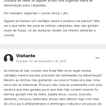
Gostaria de saber se alguém aí tem uma sugestão diária de
alimentação para calopsitas.
Por exemplo: segunda > couve, terça > jiló...
Alguém já montou um cardápio assim e poderia me passar? Não
sei o que tanto dar para as minhas calopsitas, elas não gostam
muito de frutas, só de verduras verdes (só ofereci almeirão e
couve).
Visitante
Postado
30 de Novembro de 2015
As minhas tb não comem mta fruta! Não acho legal montar
cardápio mesmo pq elas precisam de variedades na alimentação!
Mesmo as minhas não gostando, eu coloco frutas pra elas. Uma
hora irão se interessar. Procuro não colocar juntamente com uma
verdura que elas gostam pq aí que elas não comem mesmo! As
minhas gostam mto de milho, batata doce, couve, brócolis,
almeirão, cenoura, beterraba (esses dois últimos rego com óleo
de côco pq é antibacteriano e antifúngico natural e um pouco de