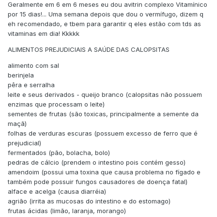
Geralmente em 6 em 6 meses eu dou avitrin complexo Vitamínico
por 15 dias!... Uma semana depois que dou o vermífugo, dizem q
eh recomendado, e tbem para garantir q eles estão com tds as
vitaminas em dia! Kkkkk
ALIMENTOS PREJUDICIAIS A SAÚDE DAS CALOPSITAS
alimento com sal
berinjela
pêra e serralha
leite e seus derivados - queijo branco (calopsitas não possuem
enzimas que processam o leite)
sementes de frutas (são toxicas, principalmente a semente da
maçã)
folhas de verduras escuras (possuem excesso de ferro que é
prejudicial)
fermentados (pão, bolacha, bolo)
pedras de cálcio (prendem o intestino pois contém gesso)
amendoim (possui uma toxina que causa problema no fígado e
também pode possuir fungos causadores de doença fatal)
alface e acelga (causa diarréia)
agrião (irrita as mucosas do intestino e do estomago)
frutas ácidas (limão, laranja, morango)