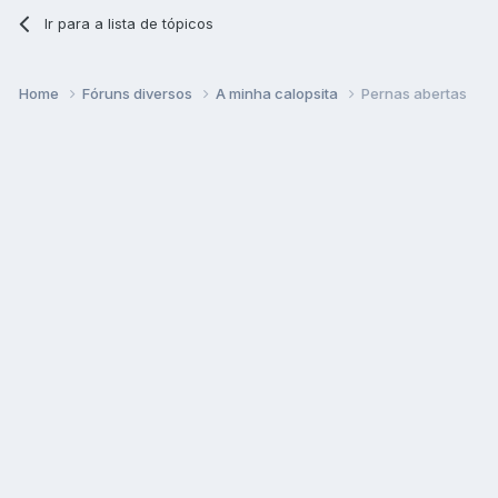
Ir para a lista de tópicos
Home
Fóruns diversos
A minha calopsita
Pernas abertas