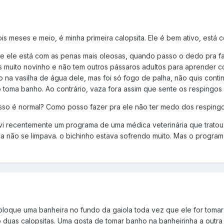
s meses e meio, é minha primeira calopsita. Ele é bem ativo, está
ele está com as penas mais oleosas, quando passo o dedo pra faze
s muito novinho e não tem outros pássaros adultos para aprender 
o na vasilha de água dele, mas foi só fogo de palha, não quis cont
toma banho. Ao contrário, vaza fora assim que sente os respingos
sso é normal? Como posso fazer pra ele não ter medo dos respingo
i recentemente um programa de uma médica veterinária que tratou 
la não se limpava. o bichinho estava sofrendo muito. Mas o program
oloque uma banheira no fundo da gaiola toda vez que ele for tomar 
o duas calopsitas. Uma gosta de tomar banho na banheirinha a outra