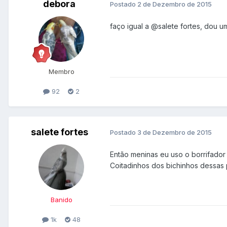
debora
Postado
2 de Dezembro de 2015
faço igual a
@salete fortes
, dou u
Membro
92
2
salete fortes
Postado
3 de Dezembro de 2015
Então meninas eu uso o borrifador
Coitadinhos dos bichinhos dessas
Banido
1k
48