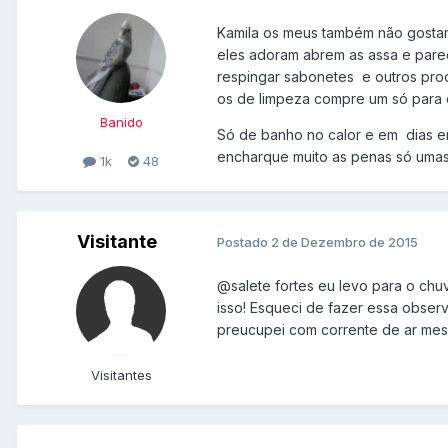
Kamila os meus também não gostam 
eles adoram abrem as assa e pare
respingar sabonetes e outros prod
os de limpeza compre um só para 
Banido
Só de banho no calor e em dias en
encharque muito as penas só umas 
1k
48
Visitante
Postado
2 de Dezembro de 2015
@salete fortes
eu levo para o chuv
isso! Esqueci de fazer essa obser
preucupei com corrente de ar mesm
Visitantes