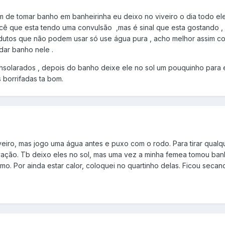
de tomar banho em banheirinha eu deixo no viveiro o dia todo eles 
cê que esta tendo uma convulsão ,mas é sinal que esta gostando ,
utos que não podem usar só use água pura , acho melhor assim col
dar banho nele .
solarados , depois do banho deixe ele no sol um pouquinho para e
borrifadas ta bom.
eiro, mas jogo uma água antes e puxo com o rodo. Para tirar qualq
vação. Tb deixo eles no sol, mas uma vez a minha femea tomou banh
o. Por ainda estar calor, coloquei no quartinho delas. Ficou seca