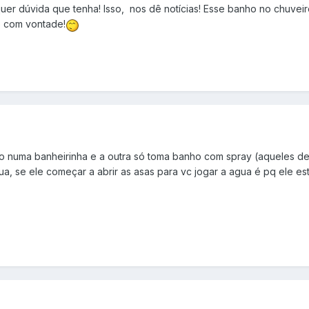
uer dúvida que tenha! Isso, nos dê notícias! Esse banho no chuveir
o com vontade!
o numa banheirinha e a outra só toma banho com spray (aqueles de
ua, se ele começar a abrir as asas para vc jogar a agua é pq ele es