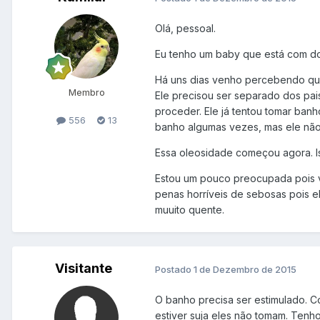
Olá, pessoal.
Eu tenho um baby que está com doi
Há uns dias venho percebendo que 
Membro
Ele precisou ser separado dos pai
proceder. Ele já tentou tomar banh
556
13
banho algumas vezes, mas ele não 
Essa oleosidade começou agora. I
Estou um pouco preocupada pois v
penas horríveis de sebosas pois e
muuito quente.
Visitante
Postado
1 de Dezembro de 2015
O banho precisa ser estimulado. C
estiver suja eles não tomam. Tenh