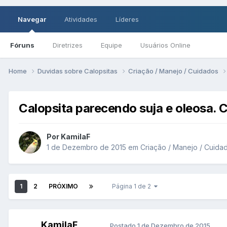
Navegar
Atividades
Líderes
Fóruns
Diretrizes
Equipe
Usuários Online
Home
Duvidas sobre Calopsitas
Criação / Manejo / Cuidados
Calopsita parecendo suja e oleosa.
Por KamilaF
1 de Dezembro de 2015
em
Criação / Manejo / Cuida
1
2
PRÓXIMO
Página 1 de 2
KamilaF
Postado
1 de Dezembro de 2015