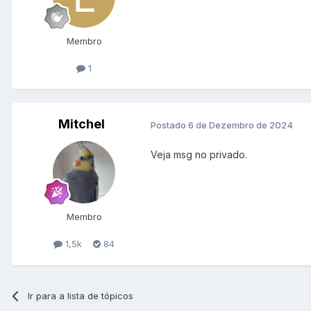
Membro
1
Mitchel
Postado
6 de Dezembro de 2024
Veja msg no privado.
Membro
1,5k
84
Ir para a lista de tópicos