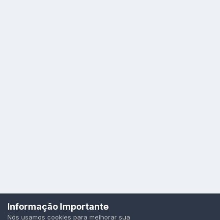
Idioma
Política de Privacidade
Cookies
Informação Importante
Todos os direitos reservados.
Nós usamos cookies para melhorar sua