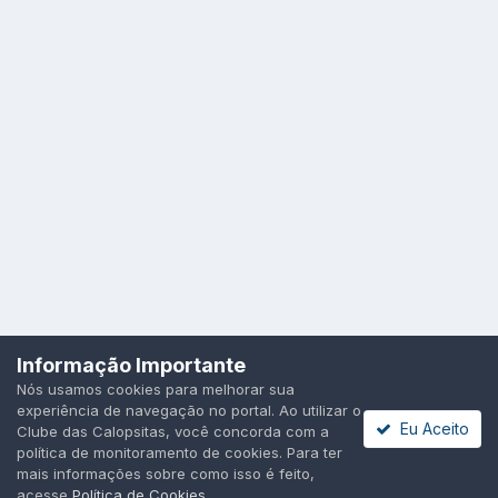
Idioma
Política de Privacidade
Cookies
Informação Importante
Todos os direitos reservados.
Nós usamos cookies para melhorar sua
Powered by Invision Community
experiência de navegação no portal. Ao utilizar o
Eu Aceito
Clube das Calopsitas, você concorda com a
política de monitoramento de cookies. Para ter
mais informações sobre como isso é feito,
acesse
Política de Cookies
.