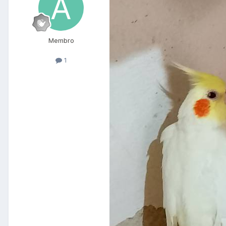
Membro
1