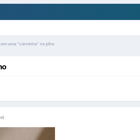
com uma "carninha" no plho
ho
do)