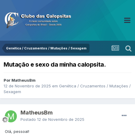
Genética / Cruzamentos / Mutações / Sexagem
Mutação e sexo da minha calopsita.
Por MatheusBm
12 de Novembro de 2025
em
Genética / Cruzamentos / Mutações /
Sexagem
MatheusBm
Postado
12 de Novembro de 2025
Olá, pessoal!