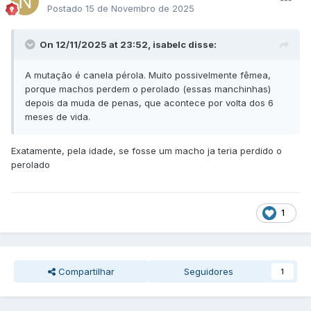
Postado
15 de Novembro de 2025
On 12/11/2025 at 23:52, isabelc disse:
A mutação é canela pérola. Muito possivelmente fêmea,
porque machos perdem o perolado (essas manchinhas)
depois da muda de penas, que acontece por volta dos 6
meses de vida.
Exatamente, pela idade, se fosse um macho ja teria perdido o
perolado
1
Compartilhar
Seguidores
1