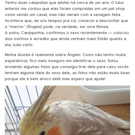
Tenho duas calopsitas que adotei há cerca de um ano. O tutor
anterior me contou que elas foram compradas em um pet shop
como sendo um casal, mas não vieram com a sexagem feita.
Acontece que, de uns tempos pra cá, comecei a desconfiar que
o “macho” (Ângelo) pode, na verdade, ser uma fêmea.
A outra, Canjiquinha, confirmou o sexo recentemente — colocou
dois ovinhos e acredito que ainda venham mais! Então quanto a
ela, tudo certo.
Minha dúvida é realmente sobre Ângelo. Como não tenho muita
experiência, fico meio inseguro em identificar o sexo. Estou
enviando algumas fotos que consegui tirar dele para caso vocês
tenham alguma ideia do sexo dele, as fotos não estão muito boas
porque ele é bem arisco kkkk mas espero que ajude!