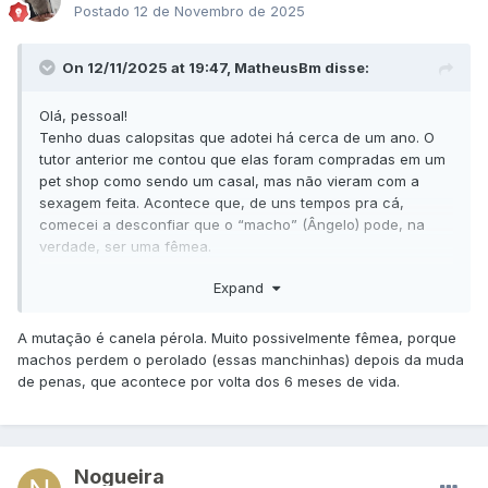
Postado
12 de Novembro de 2025
On 12/11/2025 at 19:47, MatheusBm disse:
Olá, pessoal!
Tenho duas calopsitas que adotei há cerca de um ano. O
tutor anterior me contou que elas foram compradas em um
pet shop como sendo um casal, mas não vieram com a
sexagem feita. Acontece que, de uns tempos pra cá,
comecei a desconfiar que o “macho” (Ângelo) pode, na
verdade, ser uma fêmea.
A outra, Canjiquinha, confirmou o sexo recentemente —
Expand
colocou dois ovinhos e acredito que ainda venham mais!
Então quanto a ela, tudo certo.
A mutação é canela pérola. Muito possivelmente fêmea, porque
Minha dúvida é realmente sobre Ângelo. Como não tenho
machos perdem o perolado (essas manchinhas) depois da muda
muita experiência, fico meio inseguro em identificar o sexo.
de penas, que acontece por volta dos 6 meses de vida.
Estou enviando algumas fotos que consegui tirar dele para
caso vocês tenham alguma ideia do sexo dele, as fotos não
estão muito boas porque ele é bem arisco kkkk mas espero
que ajude!
Nogueira