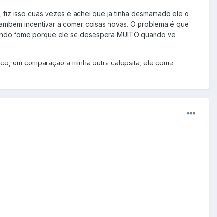
 fiz isso duas vezes e achei que ja tinha desmamado ele o
e também incentivar a comer coisas novas. O problema é que
ssando fome porque ele se desespera MUITO quando ve
uco, em comparaçao a minha outra calopsita, ele come