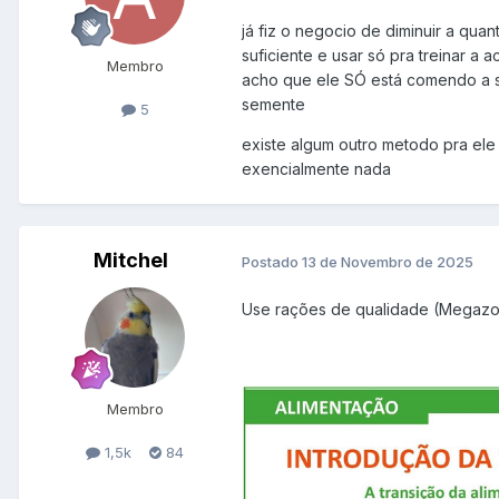
já fiz o negocio de diminuir a qu
suficiente e usar só pra treinar a
Membro
acho que ele SÓ está comendo a 
semente
5
existe algum outro metodo pra el
exencialmente nada
Mitchel
Postado
13 de Novembro de 2025
Use rações de qualidade (Megazoo 
Membro
1,5k
84